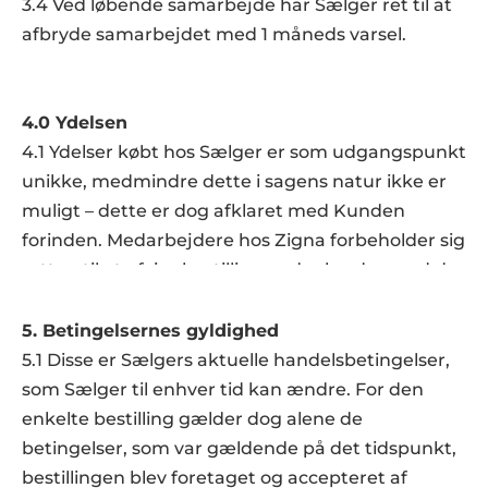
3.4 Ved løbende samarbejde har Sælger ret til at 
afbryde samarbejdet med 1 måneds varsel.
4.0 Ydelsen
4.1 Ydelser købt hos Sælger er som udgangspunkt 
unikke, medmindre dette i sagens natur ikke er 
muligt – dette er dog afklaret med Kunden 
forinden. Medarbejdere hos Zigna forbeholder sig 
retten til at afvise bestillinger, der bryder med de 
generelle bestemmelser om opgav- og brugsret, 
som findes i dansk ret.  
5. Betingelsernes gyldighed
4.2 Såfremt Kunden fremsætter et spillerum for 
5.1 Disse er Sælgers aktuelle handelsbetingelser, 
ydelsens omfang, forbeholder Sælger sig retten 
som Sælger til enhver tid kan ændre. For den 
til uden videre af fastsætte det præcise omfang. 
enkelte bestilling gælder dog alene de 
Aftales der ikke noget omfang for teksten, 
betingelser, som var gældende på det tidspunkt, 
fastsætter Sælger ligeledes omfanget.  
bestillingen blev foretaget og accepteret af 