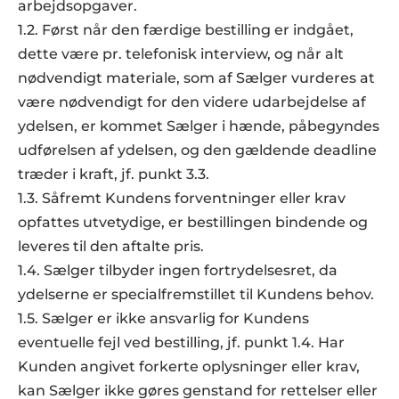
arbejdsopgaver.
1.2. Først når den færdige bestilling er indgået, 
dette være pr. telefonisk interview, og når alt 
nødvendigt materiale, som af Sælger vurderes at 
være nødvendigt for den videre udarbejdelse af 
ydelsen, er kommet Sælger i hænde, påbegyndes 
udførelsen af ydelsen, og den gældende deadline 
træder i kraft, jf. punkt 3.3.
1.3. Såfremt Kundens forventninger eller krav 
opfattes utvetydige, er bestillingen bindende og 
2.0 Priser
leveres til den aftalte pris.  
2.1. Følgende standardpriser er gældende ved 
1.4. Sælger tilbyder ingen fortrydelsesret, da 
individuel tekstbestilling (ydelsen):
ydelserne er specialfremstillet til Kundens behov.
Oprettelsesgebyr: 305 kr.  
1.5. Sælger er ikke ansvarlig for Kundens 
Tekstforfattertakst pr. påbegyndt time: 713 kr.
eventuelle fejl ved bestilling, jf. punkt 1.4. Har 
Alle priser er eksklusive moms.  Al øvrig 
Kunden angivet forkerte oplysninger eller krav, 
procedure vedrørende betaling m.m. følger 
kan Sælger ikke gøres genstand for rettelser eller 
Zignas generelle handelsbetingelser. 