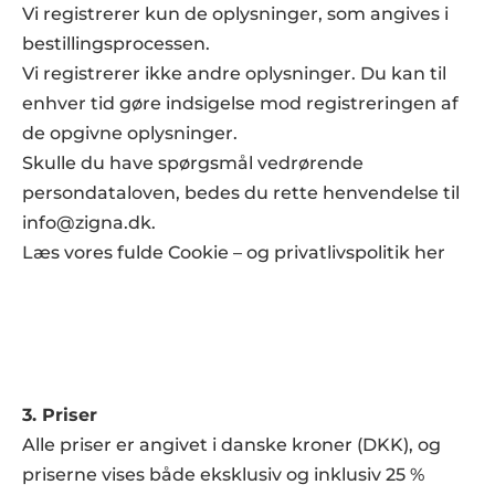
Vi registrerer kun de oplysninger, som angives i 
RESOURCES
bestillingsprocessen.
Blog
Vi registrerer ikke andre oplysninger. Du kan til 
enhver tid gøre indsigelse mod registreringen af 
Careers
de opgivne oplysninger.
Skulle du have spørgsmål vedrørende 
Docs
persondataloven, bedes du rette henvendelse til 
info@zigna.dk.
About
Læs vores fulde 
Cookie – og privatlivspolitik her
COMMUNITY
Join
Events
3. Priser
Alle priser er angivet i danske kroner (DKK), og 
Experts
priserne vises både eksklusiv og inklusiv 25 % 