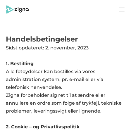
PRODUCT
Handelsbetingelser
Design
Sidst opdateret: 2. november, 2023
Content
1. Bestilling
Alle fotoydelser kan bestilles via vores 
Publish
administration system, pr. e-mail eller via 
Om Zigna
telefonisk henvendelse.  
Zigna forbeholder sig ret til at ændre eller 
Produkter
annullere en ordre som følge af trykfejl, tekniske 
problemer, leveringssvigt eller lignende.  
Log ind
2. Cookie – og Privatlivspolitik