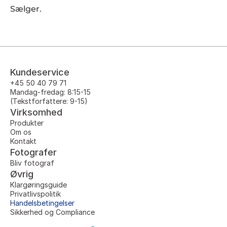
4.3 Aftales der bestilling af flere tekster, leveres 
Sælger.
teksterne som én samlet levering. Dette 
udgangspunkt kan udelukkende fraviges ved en 
udtrykkelig, forudgående aftale.
Kundeservice
+45 50 40 79 71
Mandag-fredag: 8:15-15
(Tekstforfattere: 9-15)
Virksomhed
Produkter
Om os
Kontakt
Fotografer
Bliv fotograf
Øvrig
Klargøringsguide
Privatlivspolitik
Handelsbetingelser
Sikkerhed og Compliance