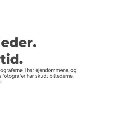
leder.
tid.
otograferne. I har ejendommene, og 
 fotografer har skudt billederne, 
r.