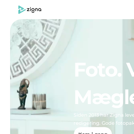
Foto. 
Mægle
Siden 2013 har Zigna lever
redigering. Gode fotopakk