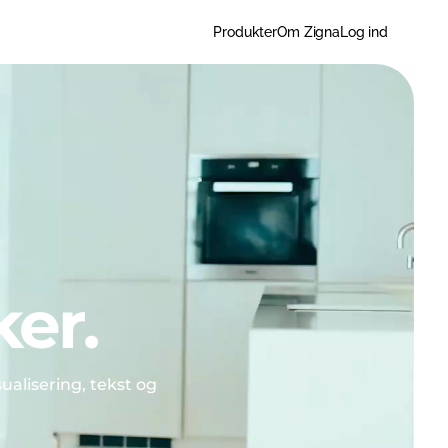
Produkter
Om Zigna
Log ind
er.
ualisering, tekst og 