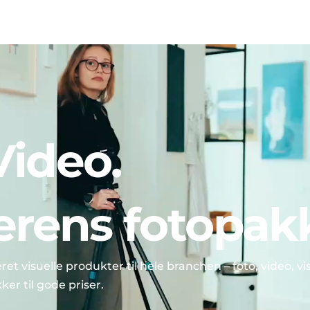
Video. 
rens fotopakk
et visuelle produkter til hele branchen – foto, video, vis
er til gode priser.